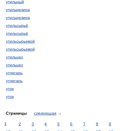
утильный
утильрезина
утильрезина
утильсырьё
утильсырьё
утильсырьевой
утильсырьевой
утильцех
утильцех
утлегарь
утлегарь
уток
уток
Страницы
следующая
→
1
2
3
4
5
6
7
8
9